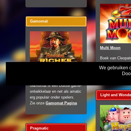
Gamomat
Multi Moon
Boek van Cleopat
Stakelogic is erg 
We gebruiken co
Zie onze
Stakelo
Door
Ancient Riches
Gamomat is een Duitse game-
ontwikkelaar en net als amatic
Light and Wonde
erg populair onder spelers.
Zie onze
Gamomat Pagina
Pragmatic