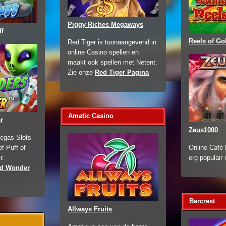
Piggy Riches Megaways
ff
Reels of Go
Red Tiger is toonaangevend in
online Casino spellen en
maakt ook spellen met Netent.
Zie onze
Red Tiger Pagina
Amatic Casino
r
Zeus1000
Vegas Slots
of Puff of
Online Café 
r.
erg populair 
nd Wonder
Barcrest
Allways Fruits