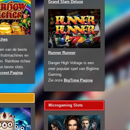
Grand Slam Deluxe
ches
een van de beste
Runner Runner
fruitmachines en
en. Rainbow riches
Danger High Voltage is een
un beste slots.
zeer populair spel van Bigtime
crest Pagina
Gaming.
Zie onze
BigTime Pagina
Microgaming Slots