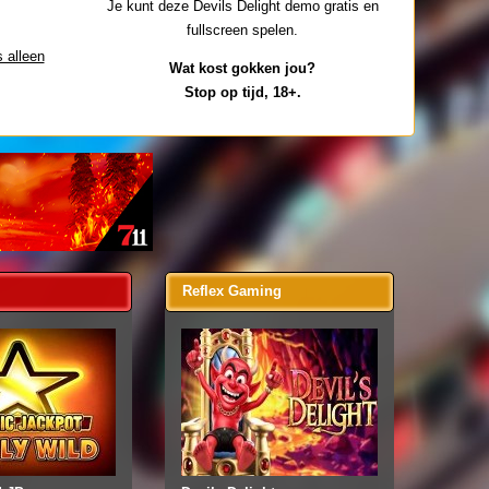
Je kunt deze Devils Delight demo gratis en
fullscreen spelen.
 alleen
Wat kost gokken jou?
Stop op tijd, 18+.
Reflex Gaming