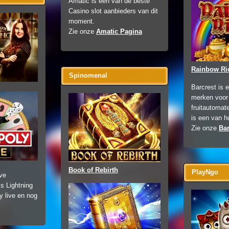
Amatic is een van de beste
Casino slot aanbieders van dit
moment.
Zie onze
Amatic Pagina
Rainbow Ri
Spinomenal
Barcrest is 
merken voor 
fruitautomat
is een van h
Zie onze
Bar
Book of Rebirth
PlayNgo
ive
s Lightning
y live en nog