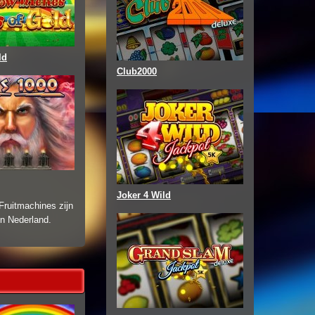
ld
Club2000
Joker 4 Wild
Fruitmachines zijn
in Nederland.