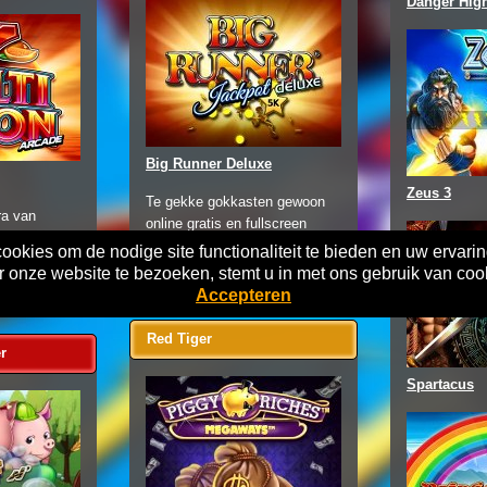
Danger High
Big Runner Deluxe
Zeus 3
Te gekke gokkasten gewoon
ra van
online gratis en fullscreen
hot!
spelen. Wie wil dat nu niet?
okies om de nodige site functionaliteit te bieden en uw ervarin
gic Pagina
 onze website te bezoeken, stemt u in met ons gebruik van coo
Accepteren
Red Tiger
r
Spartacus