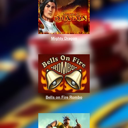
Mighty Dragon
Bells on Fire Rombo