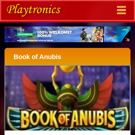
Book of Anubis