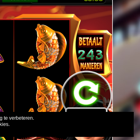
g te verbeteren.
kies.