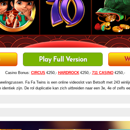
Play Full Version
Casino Bonus:
CIRCUS
€250,-
HARDROCK
€250,-
711 CASINO
€250,-
ingzussen. Fa Fa Twins is een online videoslot van Betsoft met 243 winlij
identiek zijn. De rol duplicatie kan zich uitbreiden naar een 3e, 4e of zelfs e