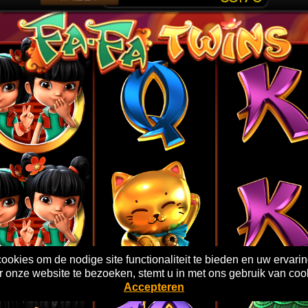
okies om de nodige site functionaliteit te bieden en uw ervarin
 onze website te bezoeken, stemt u in met ons gebruik van coo
Accepteren