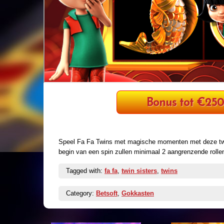
Wazdan
WMS Williams
Xmas
Yggdrasil
Circus Casino
Speel Fa Fa Twins met magische momenten met deze tweel
begin van een spin zullen minimaal 2 aangrenzende rollen 
Tagged with:
fa fa
,
twin sisters
,
twins
Category:
Betsoft
,
Gokkasten