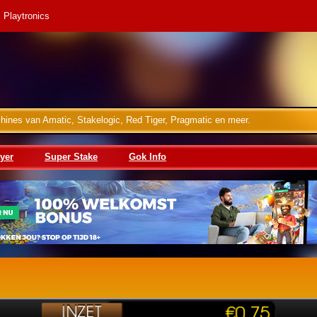
Playtronics
hines van Amatic, Stakelogic, Red Tiger, Pragmatic en meer.
ayer
Super Stake
Gok Info