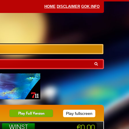
HOME
DISCLAIMER
GOK INFO
Play fullscreen
Play Full Version