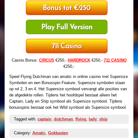
Bonus tot €250
Play Full Version
711 Casino
Casino Bonus:
CIRCUS
€250,-
HARDROCK
€250,-
711 CASINO
€250,-
Speel Flying Dutchman van amatic in online casino met Supersize
Symbolen en een Bonusspin Feature. Supersize symbolen staan
op rol 2, 3 en 4. Het Supersize symbool vervangt alle posities van
de afgedekte rollen. Tijdens het hoofdspel bestaat alleen het
Captain, Lady en Ship symbool als Supersize symbool. Tijdens
bonusspins bestaat ook het Wild symbool als Supersize symbool.
Tagged with:
captain
,
dutchman
,
flying
,
lady
,
ship
Category:
Amatic
,
Gokkasten