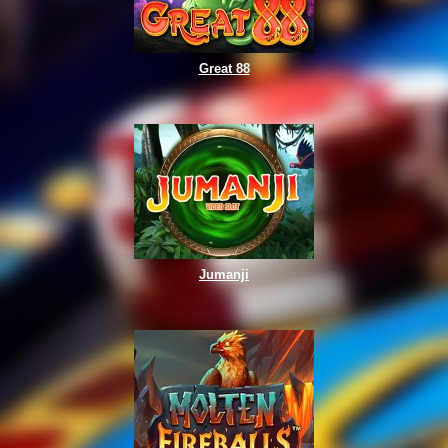
Great 88
Jumanji