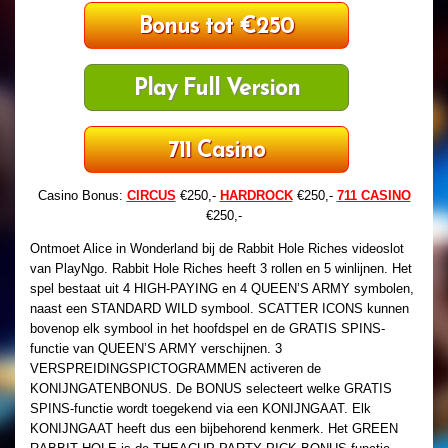
Bonus tot €250
Play Full Version
711 Casino
Casino Bonus:
CIRCUS
€250,-
HARDROCK
€250,-
711 CASINO
€250,-
Ontmoet Alice in Wonderland bij de Rabbit Hole Riches videoslot
van PlayNgo. Rabbit Hole Riches heeft 3 rollen en 5 winlijnen. Het
spel bestaat uit 4 HIGH-PAYING en 4 QUEEN’S ARMY symbolen,
naast een STANDARD WILD symbool. SCATTER ICONS kunnen
bovenop elk symbool in het hoofdspel en de GRATIS SPINS-
functie van QUEEN’S ARMY verschijnen. 3
VERSPREIDINGSPICTOGRAMMEN activeren de
KONIJNGATENBONUS. De BONUS selecteert welke GRATIS
SPINS-functie wordt toegekend via een KONIJNGAAT. Elk
KONIJNGAAT heeft dus een bijbehorend kenmerk. Het GREEN