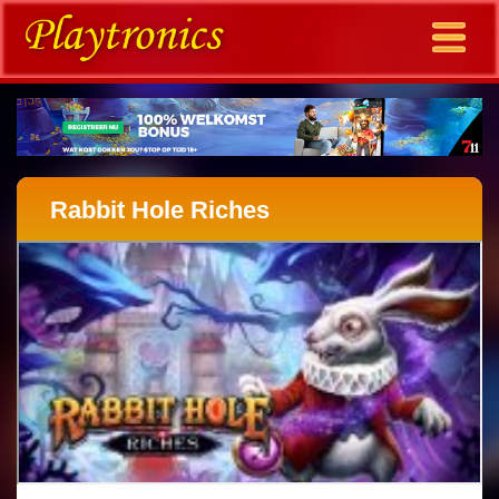
Rabbit Hole Riches