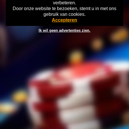
verbeteren.
Door onze website te bezoeken, stemt u in met ons
Home
Disclaimer
Gok Info
gebruik van cookies.
©2026 playtronics.nl Verantwoord Gokken Info, Wat kost gokken jou?
Accepteren
Stop op tijd, 18+
Ik wil geen advertenties zien.