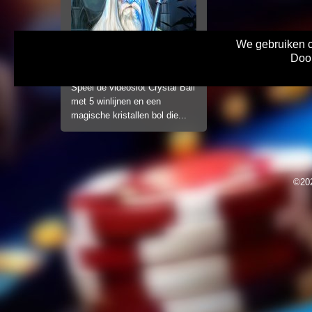
Eurocoin
Gamomat
We gebruiken co
iSoftBet
Door
Jackpot
Light & Wonder
Speel de videoslot Crystal Ball
met 5 winlijnen en een
Megaways
magische kristallen bol die...
Microgaming
Netent
PlayNgo
Pragmatic
©202
Push Gaming
Red Tiger
Reflex
Spinomenal
Stakelogic
Swintt
Thunderkick