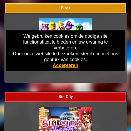
Birds
We gebruiken cookies om de nodige site
functionaliteit te bieden en uw ervaring te
verbeteren.
Door onze website te bezoeken, stemt u in met ons
gebruik van cookies.
Speel Birds videoslot en vlieg in de lucht met gevederde vrienden.
Accepteren
Sin City