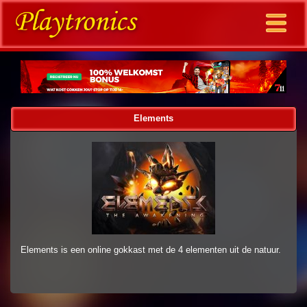
Elements
Elements is een online gokkast met de 4 elementen uit de natuur.