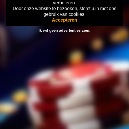
verbeteren.
Door onze website te bezoeken, stemt u in met ons
Home
Disclaimer
Gok Info
gebruik van cookies.
©2026 playtronics.nl Verantwoord Gokken Info, Wat kost gokken jou?
Accepteren
Stop op tijd, 18+
Ik wil geen advertenties zien.