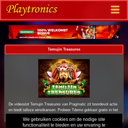
Temujin Treasures
De videoslot Temujin Treasures van Pragmatic zit boordevol actie
en biedt talloze winstkansen. Probeer Tdemo gokkast gratis in het
casino.
We gebruiken cookies om de nodige site
functionaliteit te bieden en uw ervaring te