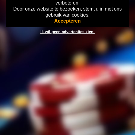
verbeteren.
Door onze website te bezoeken, stemt u in met ons
Home
Disclaimer
Gok Info
gebruik van cookies.
©2026 playtronics.nl Verantwoord Gokken Info, Wat kost gokken jou?
Accepteren
Stop op tijd, 18+
Ik wil geen advertenties zien.