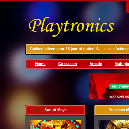
Gokken alleen voor 18 jaar of ouder
! We hebben fruitmac
Home
Gokkasten
Arcade
Multipl
Ainsworth
Amatic
Astra
Bally
Barcrest
Betsoft
Sun of Maya
Yucatans M
BF Games
Bigtime