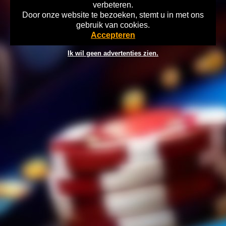
verbeteren.
Door onze website te bezoeken, stemt u in met ons
Home
Disclaimer
Gok Info
gebruik van cookies.
©2026 playtronics.nl Verantwoord Gokken Info, Wat kost gokken jou?
Accepteren
Stop op tijd, 18+
Ik wil geen advertenties zien.