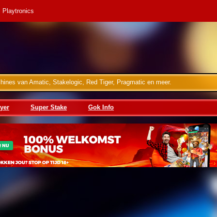
Playtronics
hines van Amatic, Stakelogic, Red Tiger, Pragmatic en meer.
ayer
Super Stake
Gok Info