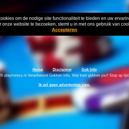
okies om de nodige site functionaliteit te bieden en uw ervarin
 onze website te bezoeken, stemt u in met ons gebruik van coo
Accepteren
Home
Disclaimer
Gok Info
6 playtronics.nl Verantwoord Gokken Info, Wat kost gokken jou? Stop op tijd
Ik wil geen advertenties zien.