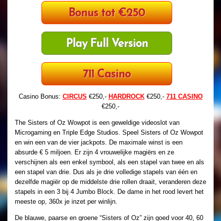
Bonus tot €250
Play Full Version
711 Casino
Casino Bonus:
CIRCUS
€250,-
HARDROCK
€250,-
711 CASINO
€250,-
The Sisters of Oz Wowpot is een geweldige videoslot van
Microgaming en Triple Edge Studios. Speel Sisters of Oz Wowpot
en win een van de vier jackpots. De maximale winst is een
absurde € 5 miljoen. Er zijn 4 vrouwelijke magiërs en ze
verschijnen als een enkel symbool, als een stapel van twee en als
een stapel van drie. Dus als je drie volledige stapels van één en
dezelfde magiër op de middelste drie rollen draait, veranderen deze
stapels in een 3 bij 4 Jumbo Block. De dame in het rood levert het
meeste op, 360x je inzet per winlijn.
De blauwe, paarse en groene “Sisters of Oz” zijn goed voor 40, 60