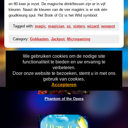
en 80 keer je inzet. De magische drinkflessen zijn er in vijf
kleuren. Naast de kleuren van de vier magiërs is er ook één
goudkleurig spul. Het Book of Oz is het Wild symbool.
Tagged with:
magic
,
magician
,
oz
,
sisters
,
wizard
,
wowpot
Category:
Gokkasten
,
Jackpot
,
Microgaming
We gebruiken cookies om de nodige site
functionaliteit te bieden en uw ervaring te
verbeteren.
Door onze website te bezoeken, stemt u in met ons
gebruik van cookies.
Accepteren
Phantom of the Opera