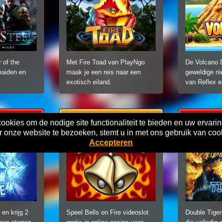
 of the
Met Fire Toad van PlayNgo
De Volcano 
maiden en
maak je een reis naar een
geweldige ni
exotisch eiland.
van Reflex e
 Ice
Bells on Fire
Doub
okies om de nodige site functionaliteit te bieden en uw ervarin
 onze website te bezoeken, stemt u in met ons gebruik van coo
Accepteren
 en krijg 2
Speel Bells on Fire videoslot
Double Tiger