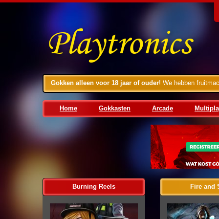
Gokken alleen voor 18 jaar of ouder
! We hebben fruitmac
Home
Gokkasten
Arcade
Multipl
Ainsworth
Amatic
Astra
Bally
Barcrest
Betsoft
Burning Reels
Fire and 
BF Games
Bigtime