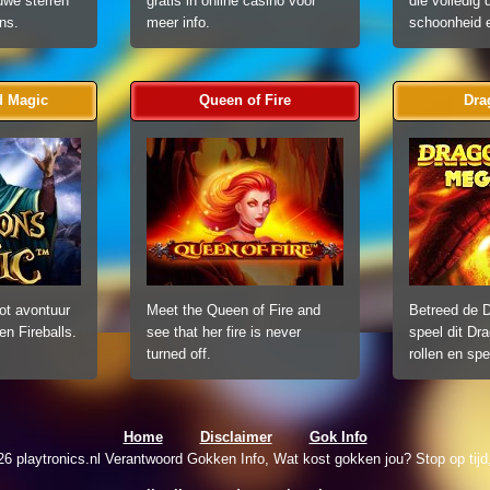
uwe sterren
gratis in online casino voor
die volledig 
ins.
meer info.
schoonheid e
d Magic
Queen of Fire
Dra
ot avontuur
Meet the Queen of Fire and
Betreed de D
n Fireballs.
see that her fire is never
speel dit Dr
turned off.
rollen en sp
Home
Disclaimer
Gok Info
6 playtronics.nl Verantwoord Gokken Info, Wat kost gokken jou? Stop op tijd