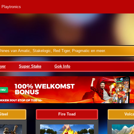
Playtronics
hines van Amatic, Stakelogic, Red Tiger, Pragmatic en meer.
ayer
Super Stake
Gok Info
Steel
Fire Toad
Volc