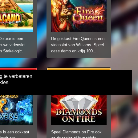
Deluxe is een
De gokkast Fire Queen is een
euwe videoslot
videoslot van Williams. Speel
n Stakelogic.
deze demo en krijg 100...
le Tigers
Diamonds on Fire
g te verbeteren.
kies.
s is een gokkast
Speel Diamonds on Fire ook