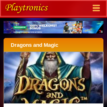
Dragons and Magic