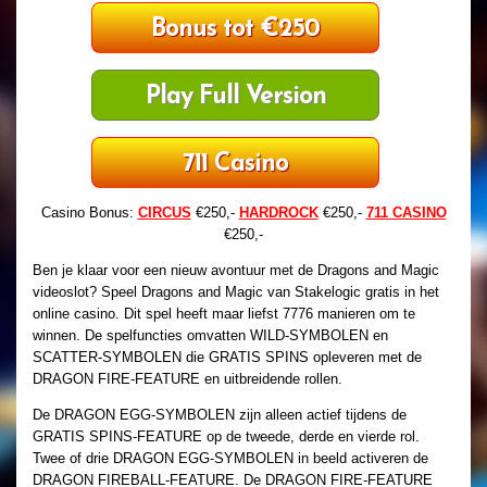
Bonus tot €250
Play Full Version
711 Casino
Casino Bonus:
CIRCUS
€250,-
HARDROCK
€250,-
711 CASINO
€250,-
Ben je klaar voor een nieuw avontuur met de Dragons and Magic
videoslot? Speel Dragons and Magic van Stakelogic gratis in het
online casino. Dit spel heeft maar liefst 7776 manieren om te
winnen. De spelfuncties omvatten WILD-SYMBOLEN en
SCATTER-SYMBOLEN die GRATIS SPINS opleveren met de
DRAGON FIRE-FEATURE en uitbreidende rollen.
De DRAGON EGG-SYMBOLEN zijn alleen actief tijdens de
GRATIS SPINS-FEATURE op de tweede, derde en vierde rol.
Twee of drie DRAGON EGG-SYMBOLEN in beeld activeren de
DRAGON FIREBALL-FEATURE. De DRAGON FIRE-FEATURE